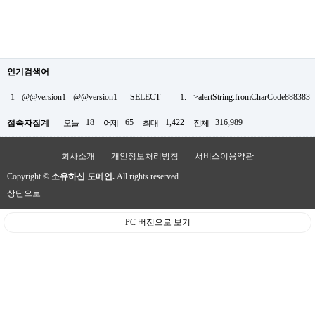
인기검색어
1
@@version1
@@version1--
SELECT
--
1.
>alertString.fromCharCode888383
18
65
1,422
316,989
접속자집계
오늘
어제
최대
전체
회사소개
개인정보처리방침
서비스이용약관
Copyright ©
소유하신 도메인.
All rights reserved.
상단으로
PC 버전으로 보기