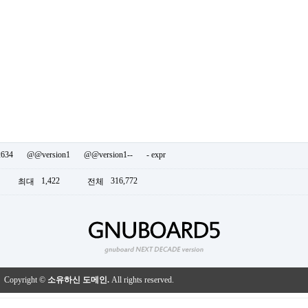
2634
@@version1
@@version1--
- expr
1,422
316,772
최대
전체
Copyright ©
소유하신 도메인.
All rights reserved.