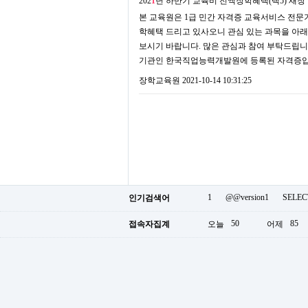
202
1
년 하반기 교육비 전액장학혜택(택5)
새창
본 교육원은 1급 민간 자격증 교육서비스 전문기
학혜택 드리고 있사오니 관심 있는 과목을 아래
보시기 바랍니다. 많은 관심과 참여 부탁드립니
기관인 한국직업능력개발원에 등록된 자격증입니
장학교육원
2021-10-14 10:31:25
1
@@version1
SELEC
인기검색어
50
85
접속자집계
오늘
어제