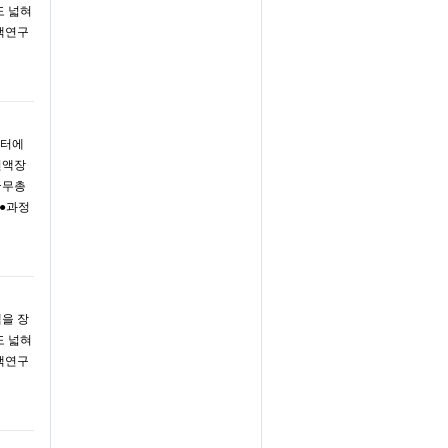
도 넓혀
책연구
센터에
전액장
국무총
●과정
액을 장
도 넓혀
책연구