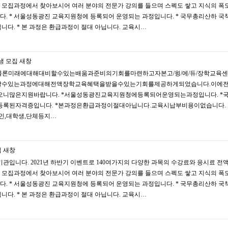
 모집과정에서 찾아보시어 여러 분야의 전문가 강의를 들으며 스펙도 쌓고 지식의 폭
다. * 서울성동광진 교육지원청에 등록되어 운영되는 과정입니다. * 국무총리산하 국
다. * 본 과정은 환급과정이 절대 아닙니다. 교육시…
생 모집
새창
물론미래에대해대비할수있는배움과준비의기회를마련하고자본고/윙/에/듀/장학교육
로취득할수있는과정에대해전액장학교육혜택을받을수있는기회를제공하게되었습니다.이에
니많은지원바랍니다. *서울성동광진교육지원청에등록되어운영되는과정입니다. *
된자격증입니다. *본과정은환급과정이절대아닙니다.교육시납부비용이없습니다. 
반인,대학생,단체등지…
집
새창
관입니다. 2021년 하반기 이벤트로 140여가지의 다양한 과목의 수강료와 응시료 전
 모집과정에서 찾아보시어 여러 분야의 전문가 강의를 들으며 스펙도 쌓고 지식의 폭
다. * 서울성동광진 교육지원청에 등록되어 운영되는 과정입니다. * 국무총리산하 국
다. * 본 과정은 환급과정이 절대 아닙니다. 교육시…