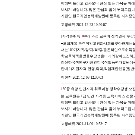
학혜택 드리고 있사오니 관심 있는 과목을 아래
보시기 바랍니다. 많은 관심과 참여 부탁드립니
기관인 한국직업능력개발원에 등록된 자격증입니
고윙에듀
2021-12-23 10:50:07
[자격증취득]
1
60개 과정 교육비 전액면제 수강
●모집개요 본격적인고령화사회를맞아현재는
서는160가지유/망/자/격/증/을온라인으
학교육혜택을받을수강생을아래와같이모집하오
리산하국책연구기관인한국직업능력개발원에등록
안내 1)지원자격-연령,학력,직업제한없음(일
이헌진
2021-12-08 12:30:03
1
60종 유망 민간자격 취득과정 장학수강생 모
본 교육원은 1급 민간 자격증 교육서비스 전문기
학혜택 드리고 있사오니 관심 있는 과목을 아래
보시기 바랍니다. 많은 관심과 참여 부탁드립니
기관인 한국직업능력개발원에 등록된 자격증입니
고윙에듀
2021-11-09 10:53:17