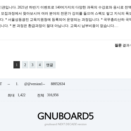
관입니다. 2021년 하반기 이벤트로 140여가지의 다양한 과목의 수강료와 응시료 전
 모집과정에서 찾아보시어 여러 분야의 전문가 강의를 들으며 스펙도 쌓고 지식의 폭
다. * 서울성동광진 교육지원청에 등록되어 운영되는 과정입니다. * 국무총리산하 국
다. * 본 과정은 환급과정이 절대 아닙니다. 교육시 납부비용이 없습니다.…
질문
결과
1
2
3
4
맨끝
T
--
1.
@@version1--
88952634
1,422
316,956
최대
전체