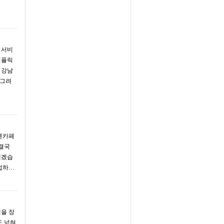
 서비
퍼플릭
 강남
뚱그려
텐카페
 결국
내겠습
 접하…
액을 장
도 넓혀