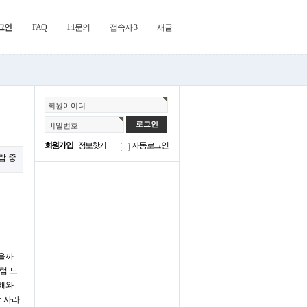
그인
FAQ
1:1문의
접속자 3
새글
회원아이디
비밀번호
회원가입
정보찾기
자동로그인
람 중
않을까
럼 느
이해와
남 사라