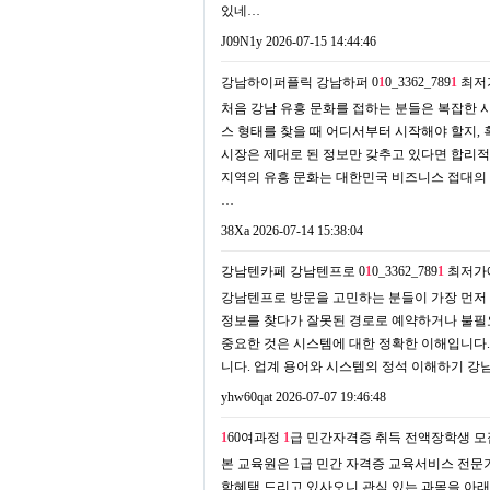
있네…
J09N1y
2026-07-15 14:44:46
강남하이퍼플릭 강남하퍼 0
1
0_3362_789
1
최저
처음 강남 유흥 문화를 접하는 분들은 복잡한 
스 형태를 찾을 때 어디서부터 시작해야 할지,
시장은 제대로 된 정보만 갖추고 있다면 합리적
지역의 유흥 문화는 대한민국 비즈니스 접대의
…
38Xa
2026-07-14 15:38:04
강남텐카페 강남텐프로 0
1
0_3362_789
1
최저가
강남텐프로 방문을 고민하는 분들이 가장 먼저
정보를 찾다가 잘못된 경로로 예약하거나 불필요
중요한 것은 시스템에 대한 정확한 이해입니다.
니다. 업계 용어와 시스템의 정석 이해하기 강
yhw60qat
2026-07-07 19:46:48
1
60여과정
1
급 민간자격증 취득 전액장학생 모
본 교육원은 1급 민간 자격증 교육서비스 전문기
학혜택 드리고 있사오니 관심 있는 과목을 아래